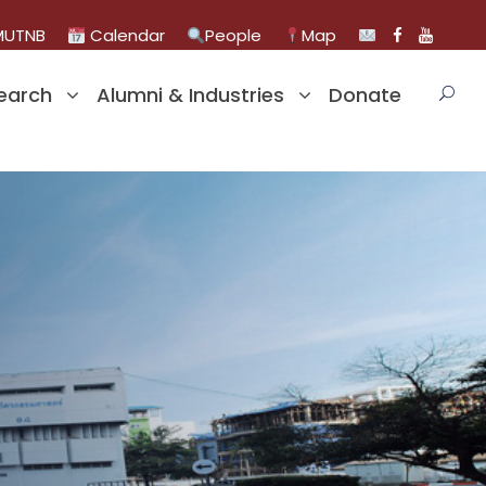
UTNB
Calendar
People
Map
earch
Alumni & Industries
Donate