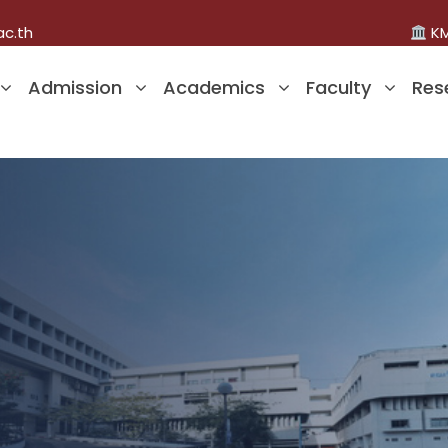
ac.th
KM
Admission
Academics
Faculty
Res