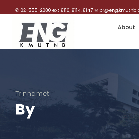
✆ 02-555-2000 ext 8110, 8114, 8147 ✉ pr@eng.kmutnb.
About
Trinnamet
By