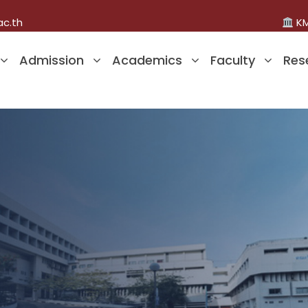
ac.th
KM
Admission
Academics
Faculty
Res