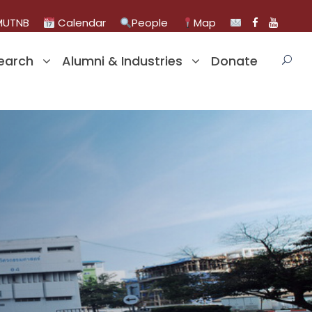
UTNB
Calendar
People
Map
earch
Alumni & Industries
Donate