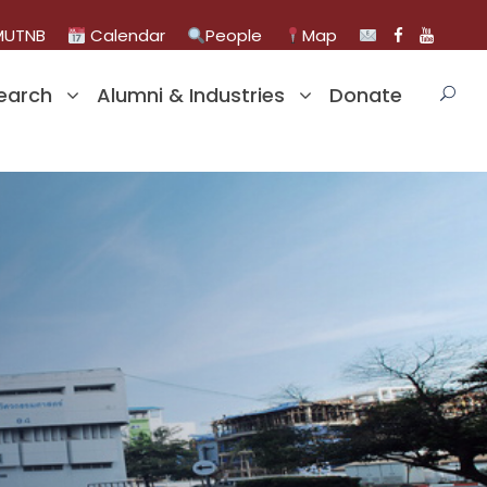
UTNB
Calendar
People
Map
earch
Alumni & Industries
Donate