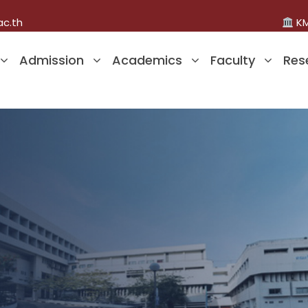
ac.th
KM
Admission
Academics
Faculty
Res