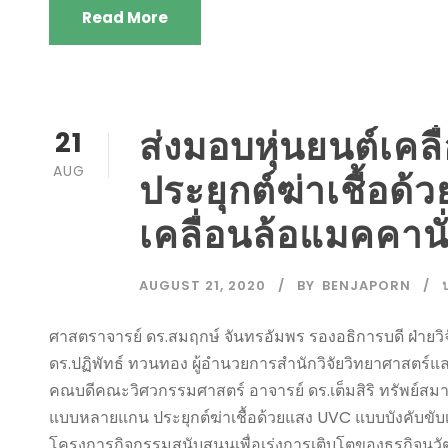
Read More
ส่งมอบหุ่นยนต์เค
21
AUG
ประยุกต์ฆ่าเชื้อด
เคลื่อนล้อแมคคานั
AUGUST 21, 2020
BY
BENJAPORN
ศาสตราจารย์ ดร.สมฤกษ์ จันทรอัมพร รองอธิการบดี ฝ่าย
ดร.ปฏิพัทธ์ ทวนทอง ผู้อำนวยการสำนักวิจัยวิทยาศาสตร์
คณบดีคณะวิศวกรรมศาสตร์ อาจารย์ ดร.เต็มสิริ ทรัพย์สมาน
แบบหลายแกน ประยุกต์ฆ่าเชื้อด้วยแสง UVC แบบบังคับขับเ
โครงการกิจกรรมสนับสนุนเพื่อเร่งการเติบโตของธุรกิจน