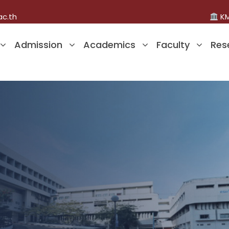
ac.th
KM
Admission
Academics
Faculty
Res