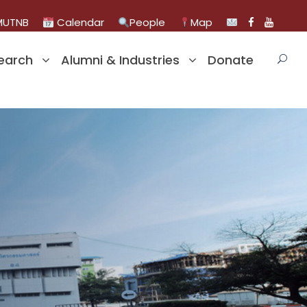
UTNB
Calendar
People
Map
earch
Alumni & Industries
Donate