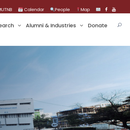
UTNB
Calendar
People
Map
earch
Alumni & Industries
Donate