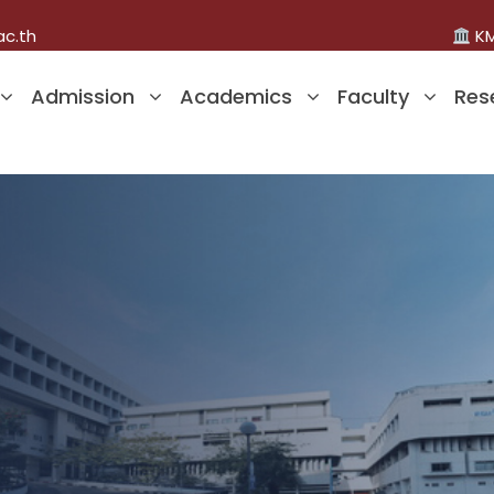
ac.th
KM
Admission
Academics
Faculty
Res