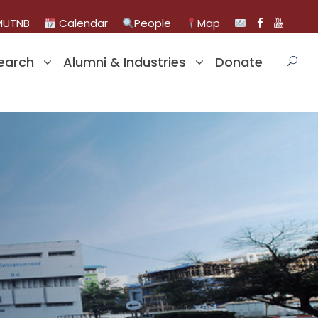
UTNB
Calendar
People
Map
earch
Alumni & Industries
Donate