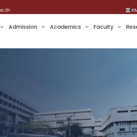
ac.th
KM
Admission
Academics
Faculty
Res