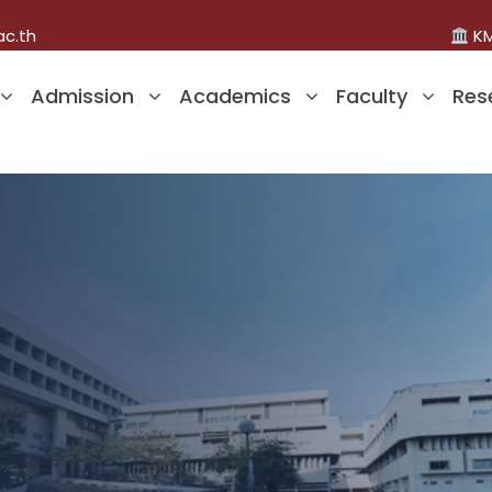
ac.th
KM
Admission
Academics
Faculty
Res