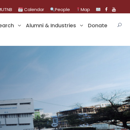
UTNB
Calendar
People
Map
earch
Alumni & Industries
Donate