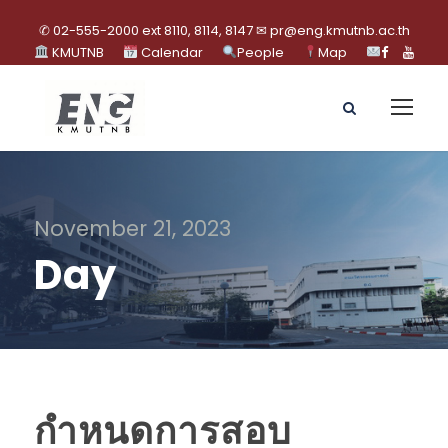
✆ 02-555-2000 ext 8110, 8114, 8147 ✉ pr@eng.kmutnb.ac.th
KMUTNB
Calendar
People
Map
November 21, 2023
Day
กำหนดการสอบ