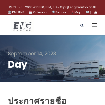
✆ 02-555-2000 ext 8110, 8114, 8147 ✉ pr@eng.kmutnb.ac.th
KMUTNB
Calendar
People
Map
September 14, 2023
Day
ประกาศรายชื่อ