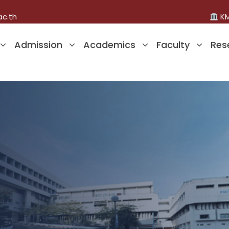
ac.th
KM
Admission
Academics
Faculty
Res