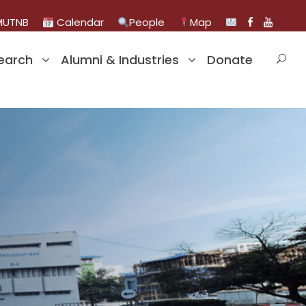
UTNB
Calendar
People
Map
earch
Alumni & Industries
Donate