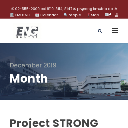
✆ 02-555-2000 ext 8110, 8114, 8147 ✉ pr@eng.kmutnb.ac.th
KMUTNB
Calendar
People
Map
December 2019
Month
Project STRONG