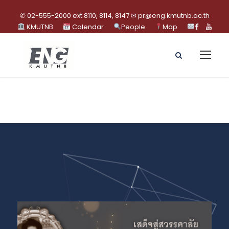
✆ 02-555-2000 ext 8110, 8114, 8147 ✉ pr@eng.kmutnb.ac.th
KMUTNB
Calendar
People
Map