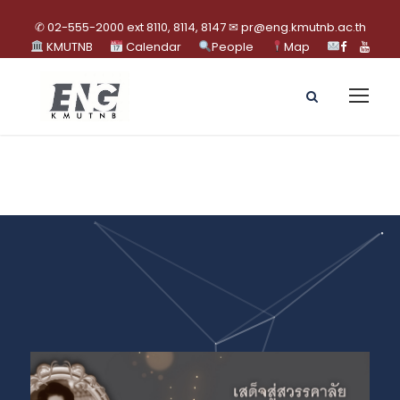
✆ 02-555-2000 ext 8110, 8114, 8147 ✉ pr@eng.kmutnb.ac.th
KMUTNB
Calendar
People
Map