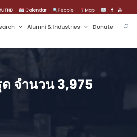
UTNB
Calendar
People
Map
earch
Alumni & Industries
Donate
รุด จำนวน 3,975