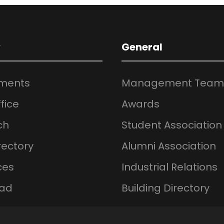
y
General
ments
Management Team
fice
Awards
ch
Student Association
rectory
Alumni Association
ces
Industrial Relations
ad
Building Directory