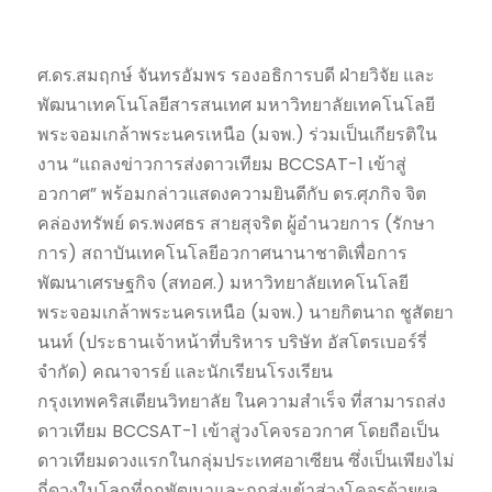
ศ.ดร.สมฤกษ์ จันทรอัมพร รองอธิการบดี ฝ่ายวิจัย และ
พัฒนาเทคโนโลยีสารสนเทศ มหาวิทยาลัยเทคโนโลยี
พระจอมเกล้าพระนครเหนือ (มจพ.) ร่วมเป็นเกียรติใน
งาน “แถลงข่าวการส่งดาวเทียม BCCSAT-1 เข้าสู่
อวกาศ” พร้อมกล่าวแสดงความยินดีกับ ดร.ศุภกิจ จิต
คล่องทรัพย์ ดร.พงศธร สายสุจริต ผู้อำนวยการ (รักษา
การ) สถาบันเทคโนโลยีอวกาศนานาชาติเพื่อการ
พัฒนาเศรษฐกิจ (สทอศ.) มหาวิทยาลัยเทคโนโลยี
พระจอมเกล้าพระนครเหนือ (มจพ.) นายกิตนาถ ชูสัตยา
นนท์ (ประธานเจ้าหน้าที่บริหาร บริษัท อัสโตรเบอร์รี่
จำกัด) คณาจารย์ และนักเรียนโรงเรียน
กรุงเทพคริสเตียนวิทยาลัย ในความสำเร็จ ที่สามารถส่ง
ดาวเทียม BCCSAT-1 เข้าสู่วงโคจรอวกาศ โดยถือเป็น
ดาวเทียมดวงแรกในกลุ่มประเทศอาเซียน ซึ่งเป็นเพียงไม่
กี่ดวงในโลกที่ถูกพัฒนาและถูกส่งเข้าสู่วงโคจรด้วยผล