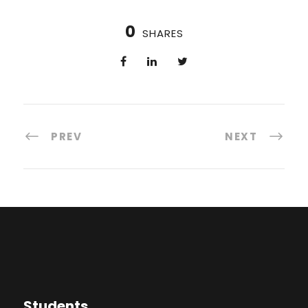
0
SHARES
PREV
NEXT
Students