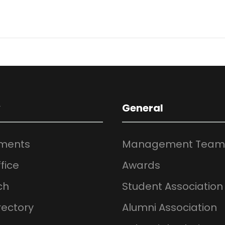
y
General
ments
Management Team
fice
Awards
ch
Student Association
rectory
Alumni Association