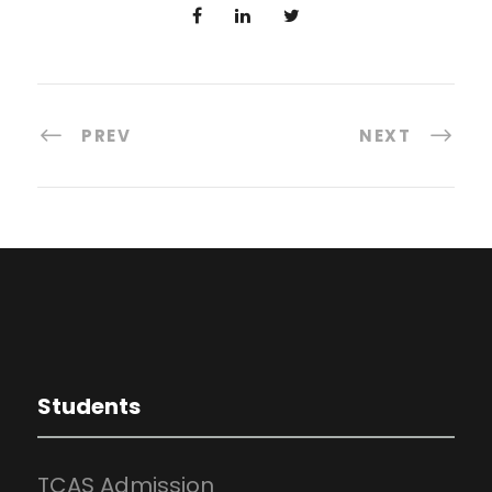
PREV
NEXT
Students
TCAS Admission