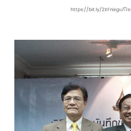
https://bit.ly/2XFnixgแก้ไขหร