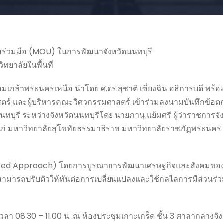
มร่วมมือ (MOU) ในการพัฒนาจังหวัดนนทบุรี
ทยาลัยในพื้นที่
กล้าพระนครเหนือ นำโดย ศ.ดร.สุชาติ เซี่ยงฉิน อธิการบดี พร้อม
ร์ และผู้บริหารคณะวิศวกรรมศาสตร์ เข้าร่วมลงนามบันทึกข้อ
ุรี ระหว่างจังหวัดนนทบุรีโดย นายภานุ แย้มศรี ผู้ว่าราชการจัง
 ได้แก่ มหาวิทยาลัยสุโขทัยธรรมาธิราช มหาวิทยาลัยราชภัฏพระนค
 Based Approach) โดยการบูรณาการพัฒนาเศรษฐกิจและสังคมของพื้
้สามารถปรับตัวให้ทันต่อการเปลี่ยนแปลงและใช้กลไลการมีส่วนร
วลา 08.30 – 11.00 น. ณ ห้องประชุมเกาะเกร็ด ชั้น 3 ศาลากลางจัง