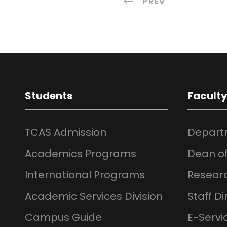
PREV
Students
Facult
TCAS Admission
Depart
Academics Programs
Dean of
International Programs
Resear
Academic Services Division
Staff Di
Campus Guide
E-Servi