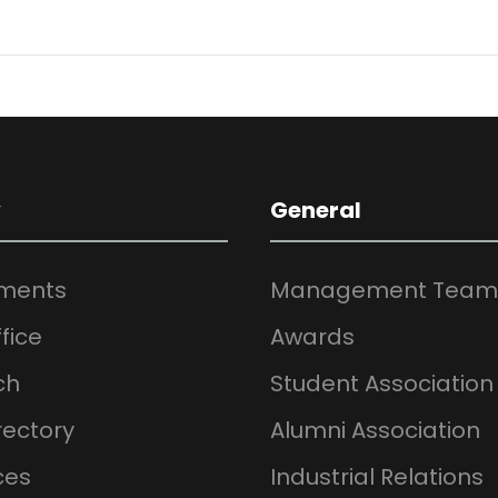
y
General
ments
Management Team
fice
Awards
ch
Student Association
rectory
Alumni Association
ces
Industrial Relations